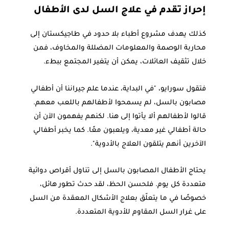
إحراز تقدم في علاج السل لدى الأطفال
كذلك يهدف مشروع أطباء بلا حدود في طاجيكستان إلى
محاربة الوصمة والمعلومات المضللة والمخاوف، فمن
خلال تثقيف العائلات، يمكن أن يتغير المجتمع ببطء.
فتقول سورايو، "في البداية، عندما علم جيراننا أن أطفالي
مصابون بالسل، لم يسمحوا لأطفالهم باللعب معهم.
قالوا لأطفالهم ألا يأتوا إلى هنا. لكنهم يفهمون الآن أن
حالة أطفالي غير معدية، ويلعبون معًا. كما يخبر أطفالي
الآخرين أنهم يتلقون العلاج بالأدوية".
يحتاج الأطفال المصابون بالسل إلى تناول أقراص دوائية
متعددة كل يوم. فلحسن الحظ، لقد حدث تطور هائل،
خصوصًا في ما يتعلّق بعلاج الأشكال المعقدة من السل
على غرار السل المقاوم للأدوية المتعددة.