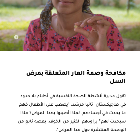
تتناول ماهينا التي تعاني من السل المقاوم للأدوية المتعددة دواءها. طاجكستان،
في يوليو/تموز 2021.
مكافحة وصمة العار المتعلقة بمرض
© JASŇA RIEGEROVÁ/MSF
السل
تقول مديرة أنشطة الصحة النفسية في أطباء بلا حدود
في طاجيكستان، تانيا مرشد، "يصعب على الأطفال فهم
ما يحدث في أجسادهم. لماذا أصيبوا بهذا المرض؟ ماذا
سيحدث لهم؟ يراودهم الكثير من الخوف، بعضه نابع من
الوصمة المنتشرة حول هذا المرض".