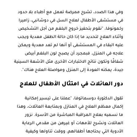
وفي هذا الصدد، تشرح ممرضة تعمل مع أطباء بلا حدود
في مستشفى الأطفال لعلاج السل في دوشانبي، زاميرا
رخمونوفا، "نقوم بتحفيز خروج البلغم من أجل التشخيص
وأثناء العلاج لتحديد ما إذا كان حالة الطفل معدية ويجب
عليه البقاء في المستشفى أو أنها لم تعد معدية ويمكن
علاجه في المنزل. فبمجرد أن يصبح لون البلغم أبيض
شفافًا وتكون نتائج الاختبارات الأخرى مثل الأشعة السينية
جيدة، يمكنه العودة إلى المنزل ومواصلة العلاج هناك".
دور العائلات في امتثال الأطفال للعلاج
تقول الدكتورة دوسماتوفا، "عملنا على تيسير إمكانية
إكمال معظم العلاج في المنازل وبمتابعة العائلات، وهذا
ما نسميه بعلاج المراقبة المباشرة من الأسرة. نزور
العائلات ونشرح للأمهات أو غيرهن من مقدمي الرعاية
الأدوية التي يحتاجها أطفالهم، ووقت تناولها وكيفية