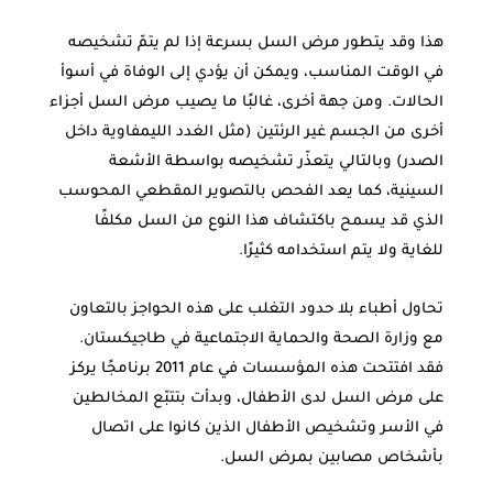
تعمل الدكتورة زولفيا في أطباء بلا حدود في طاجيكستان. وتقول، "ساهم عملي
في منظمة أطباء بلا حدود في تغيير نظرتي تجاه مرض السل لدى الأطفال من
هذا وقد يتطور مرض السل بسرعة إذا لم يتمّ تشخيصه
ناحية العلاج ورعاية المرضى. وأنا الآن على يقين بأنّ إجراء تتبع المخالطين وعلاج
الأطفال في المنزل يحظيان بأهمية كبيرة".
في الوقت المناسب، ويمكن أن يؤدي إلى الوفاة في أسوأ
© JASŇA RIEGEROVÁ/MSF
الحالات. ومن جهة أخرى، غالبًا ما يصيب مرض السل أجزاء
أخرى من الجسم غير الرئتين (مثل الغدد الليمفاوية داخل
الصدر) وبالتالي يتعذّر تشخيصه بواسطة الأشعة
السينية، كما يعد الفحص بالتصوير المقطعي المحوسب
الذي قد يسمح باكتشاف هذا النوع من السل مكلفًا
للغاية ولا يتم استخدامه كثيرًا.
تحاول أطباء بلا حدود التغلب على هذه الحواجز بالتعاون
مع وزارة الصحة والحماية الاجتماعية في طاجيكستان.
فقد افتتحت هذه المؤسسات في عام 2011 برنامجًا يركز
على مرض السل لدى الأطفال، وبدأت بتتبّع المخالطين
في الأسر وتشخيص الأطفال الذين كانوا على اتصال
بأشخاص مصابين بمرض السل.