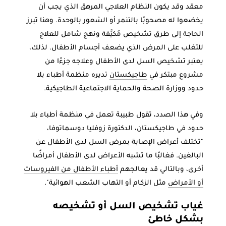
معقد وقد يكون النظام العلاجي المرهق الذي يجب أن
يخضعوا له مصحوبًا بالتنمر أو الشعور بالوحدة. وهنا تبرز
الحاجة إلى طرق تشخيص مُكيَّفة ونهج شامل للعلاج
للتغلب على المرض الذي يضعف أجسام الأطفال. لذلك،
يعتبر تشخيص السل لدى الأطفال وعلاجه جزءًا من
مشروع مبتكر في
طاجيكستان
تديره منظمة أطباء بلا
حدود ووزارة الصحة والحماية الاجتماعية الطاجيكية.
وفي هذا الصدد، تقول طبيبة تعمل في منظمة أطباء بلا
حدود في طاجيكستان، الدكتورة زوفليا دوسماتوفا،
"تختلف أعراض الإصابة بمرض السل لدى الأطفال عن
البالغين. فغالبًا ما تشبه الأعراض لدى الأطفال أمراضًا
أخرى، وبالتالي قد يعالجهم
أطباء الأطفال من الفيروسات
أو الأمراض
مثل الزكام أو التهاب الشعب الهوائية".
غياب تشخيص السل أو تشخيصه
بشكل خاطئ