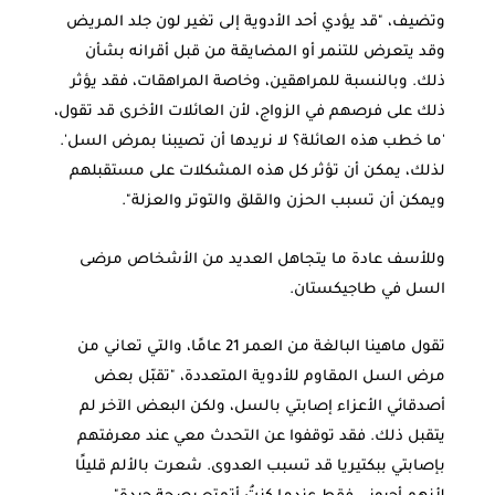
وتضيف، "قد يؤدي أحد الأدوية إلى تغير لون جلد المريض
وقد يتعرض للتنمر أو المضايقة من قبل أقرانه بشأن
ذلك. وبالنسبة للمراهقين، وخاصة المراهقات، فقد يؤثر
ذلك على فرصهم في الزواج، لأن العائلات الأخرى قد تقول،
'ما خطب هذه العائلة؟ لا نريدها أن تصيبنا بمرض السل'.
لذلك، يمكن أن تؤثر كل هذه المشكلات على مستقبلهم
ويمكن أن تسبب الحزن والقلق والتوتر والعزلة".
وللأسف عادة ما يتجاهل العديد من الأشخاص مرضى
السل في طاجيكستان.
تقول ماهينا البالغة من العمر 21 عامًا، والتي تعاني من
مرض السل المقاوم للأدوية المتعددة، "تقبّل بعض
أصدقائي الأعزاء إصابتي بالسل، ولكن البعض الآخر لم
يتقبل ذلك. فقد توقفوا عن التحدث معي عند معرفتهم
بإصابتي ببكتيريا قد تسبب العدوى. شعرت بالألم قليلًا