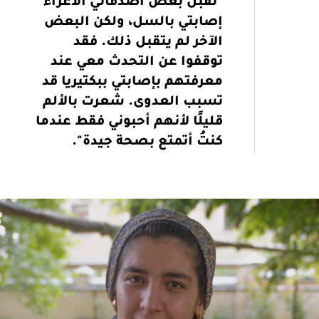
"تقبّل بعض أصدقائي الأعزاء
إصابتي بالسل، ولكن البعض
الآخر لم يتقبل ذلك. فقد
توقفوا عن التحدث معي عند
معرفتهم بإصابتي ببكتيريا قد
تسبب العدوى. شعرت بالألم
قليلًا لأنهم أحبوني فقط عندما
كنتُ أتمتع بصحة جيدة".