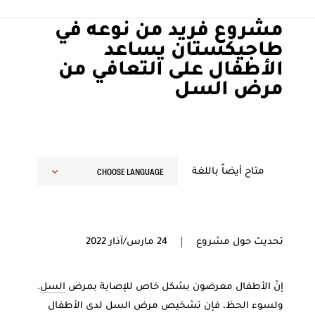
سورايو خارج منزلهما. طاجكستان، في يوليو/تموز 2021.
مشروع فريد من نوعه في
© JASŇA RIEGEROVÁ/MSF
طاجيكستان يساعد
الأطفال على التعافي من
مرض السل
CHOOSE LANGUAGE
متاح أيضاً باللغة
تحديث حول مشروع
24 مارس/آذار 2022
إنّ الأطفال معرضون بشكل خاص للإصابة بمرض
السل
.
ولسوء الحظ، فإن تشخيص مرض السل لدى الأطفال