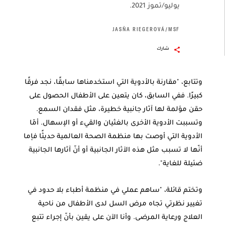
يوليو/تموز 2021.
JASŇA RIEGEROVÁ/MSF
شارك
وتتابع، "مقارنة بالأدوية التي استخدمناها سابقًا، نجد فرقًا
كبيرًا. ففي السابق، كان يتعين على الأطفال الحصول على
حقن مؤلمة لها آثار جانبية خطيرة، مثل فقدان السمع.
وتسببت الأدوية الأخرى بالغثيان والقيء أو الإسهال. أمّا
الأدوية التي أوصت بها منظمة الصحة العالمية حديثًا فإما
أنّها لا تسبب مثل هذه الآثار الجانبية أو أنّ آثارها الجانبية
ضئيلة للغاية".
وتختم قائلة، "ساهم عملي في منظمة أطباء بلا حدود في
تغيير نظرتي تجاه مرض السل لدى الأطفال من ناحية
العلاج ورعاية المرضى. وأنا الآن على يقين بأنّ إجراء تتبع