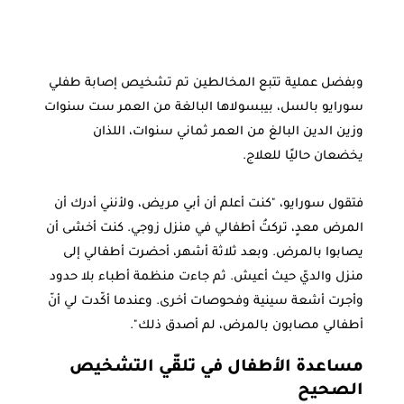
وبفضل عملية تتبع المخالطين تم تشخيص إصابة طفلي
سورايو بالسل، بيبسولاها البالغة من العمر ست سنوات
وزين الدين البالغ من العمر ثماني سنوات، اللذان
يخضعان حاليًا للعلاج.
فتقول سورايو، "كنت أعلم أن أبي مريض، ولأنني أدرك أن
المرض معدٍ، تركتُ أطفالي في منزل زوجي. كنت أخشى أن
يصابوا بالمرض. وبعد ثلاثة أشهر، أحضرت أطفالي إلى
منزل والديّ حيث أعيش. ثم جاءت منظمة أطباء بلا حدود
وأجرت أشعة سينية وفحوصات أخرى. وعندما أكّدت لي أنّ
أطفالي مصابون بالمرض، لم أصدق ذلك".
مساعدة الأطفال في تلقّي التشخيص
الصحيح