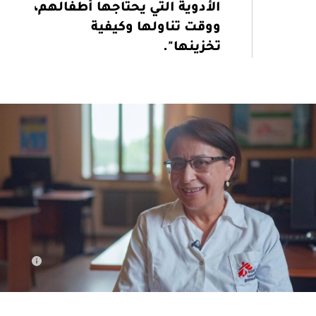
الأدوية التي يحتاجها أطفالهم،
ووقت تناولها وكيفية
تخزينها".